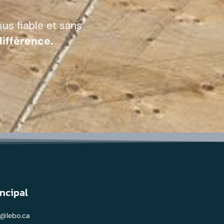
us fiable et sans
différence.
incipal
l@lebo.ca