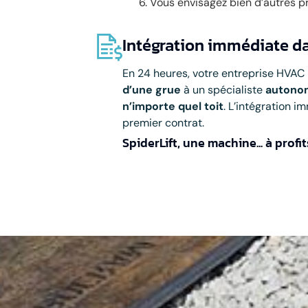
Vous envisagez bien d’autres p
Intégration immédiate da
En 24 heures, votre entreprise HVAC
d’une grue
à un spécialiste
autonom
n’importe quel toit
. L’intégration 
premier contrat.
SpiderLift, une machine... à profi