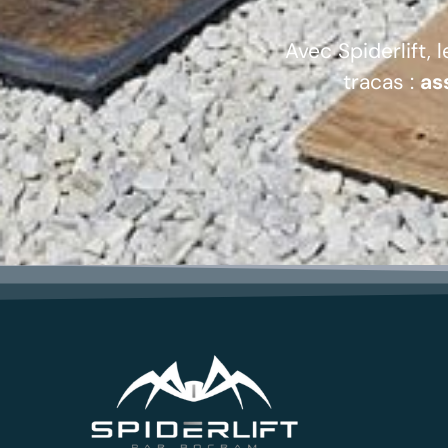
Avec Spiderlift,
tracas :
as