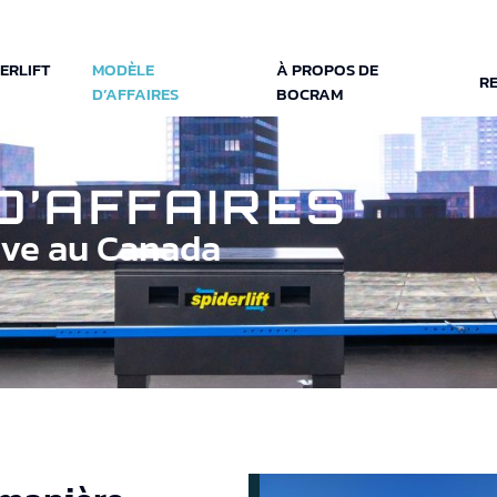
ERLIFT
MODÈLE
À PROPOS DE
R
D’AFFAIRES
BOCRAM
D’AFFAIRES
ive au Canada