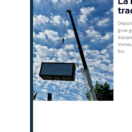
La 
tra
Depuis
grue g
équipe
immeub
fini.