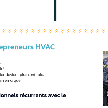
repreneurs HVAC
.
ité.
er devient plus rentable.
ur remorque.
ionnels récurrents avec le