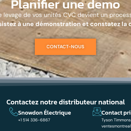
Planifier une demo
 le levage de vos unités CVC devient un process
sistez à une démonstration et constatez la 
CONTACT-NOUS
Contactez notre distributeur national
Snowdon Électrique
Contact pr
+1 514 336-6867
Tyson Timmons
ventesmontrea